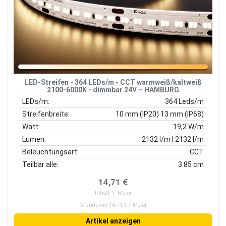
LED-Streifen - 364 LEDs/m - CCT warmweiß/kaltweiß
2100-6000K - dimmbar 24V – HAMBURG
LEDs/m:
364 Leds/m
Streifenbreite:
10 mm (IP20) 13 mm (IP68)
Watt:
19,2 W/m
Lumen:
2132 l/m | 2132 l/m
Beleuchtungsart:
CCT
Teilbar alle:
3.85 cm
14,71 €
Inhalt
1
Meter
Grundpreis 14,71 € / Meter
Artikel anzeigen