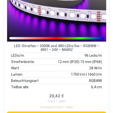
LED-Streifen – 3000K und 480 LEDs/5m – RGBWW –
4IN1 – 24V – MAINZ
LEDs/m:
96 Leds/m
Streifenbreite:
12 mm (IP20) 15 mm (IP68)
Watt:
28 W/m
Lumen:
1750 l/m | 1660 l/m
Beleuchtungsart:
RGBWW
Teilbar alle:
6,4 cm
20,42 €
Inhalt
1
Meter
Grundpreis 20,42 € / Meter