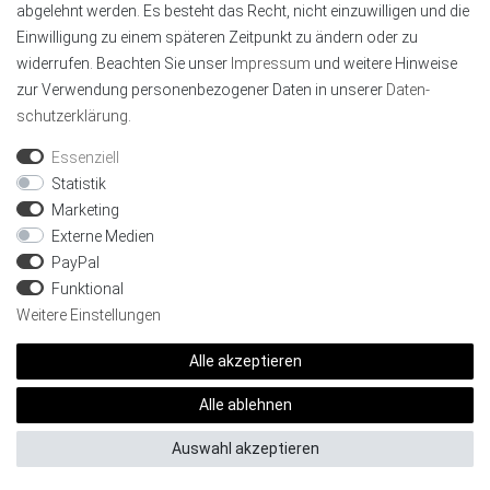
Lumen:
1090 l/m
abgelehnt werden. Es besteht das Recht, nicht einzuwilligen und die
Beleuchtungsart:
RGBCCT
Einwilligung zu einem späteren Zeitpunkt zu ändern oder zu
Teilbar alle:
10 cm
widerrufen. Beachten Sie unser
Impressum
und weitere Hinweise
zur Verwendung personenbezogener Daten in unserer
Daten­
19,38 €
schutz­erklärung
.
Inhalt
1
Meter
Grundpreis 19,38 € / Meter
Essenziell
Artikel anzeigen
Statistik
Marketing
Externe Medien
PayPal
1
2
Funktional
Weitere Einstellungen
Alle akzeptieren
Unsere LED-Streifen sind in verschiedenen Ausführungen
Alle ablehnen
vorhanden. Wir bieten einfarbig weiße Streifen bis hin zu bunten
RGB bzw. RGBWW Streifen an. Unser Angebot ist auf Qualität
Auswahl akzeptieren
ausgerichtet, so dass Sie eine möglichst hohe Lebensdauer
(50.000 Stunden) der Produkte haben. Mit Ihren kreativen Ideen