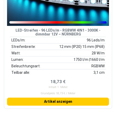
LED-Streifen - 96 LEDs/m - RGBWW 4IN1 - 3000K -
dimmbar 12V – NÜRNBERG
LEDs/m:
96 Leds/m
Streifenbreite:
12 mm (IP20) 15 mm (IP68)
Watt:
28 W/m
Lumen:
1750 l/m |1660 l/m
Beleuchtungsart:
RGBWW
Teilbar alle:
3,1 cm
18,73 €
Inhalt
1
Meter
Grundpreis 18,73 € / Meter
Artikel anzeigen