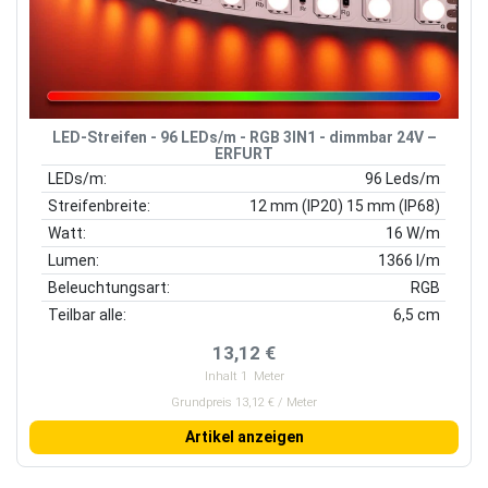
LED-Streifen - 96 LEDs/m - RGB 3IN1 - dimmbar 24V –
ERFURT
LEDs/m:
96 Leds/m
Streifenbreite:
12 mm (IP20) 15 mm (IP68)
Watt:
16 W/m
Lumen:
1366 l/m
Beleuchtungsart:
RGB
Teilbar alle:
6,5 cm
13,12 €
Inhalt
1
Meter
Grundpreis 13,12 € / Meter
Artikel anzeigen