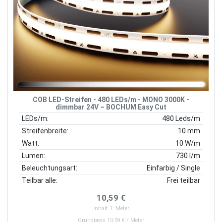
COB LED-Streifen - 480 LEDs/m - MONO 3000K -
dimmbar 24V – BOCHUM Easy Cut
LEDs/m:
480 Leds/m
Streifenbreite:
10 mm
Watt:
10 W/m
Lumen:
730 l/m
Beleuchtungsart:
Einfarbig / Single
Teilbar alle:
Frei teilbar
10,59 €
Inhalt
1
Meter
Grundpreis 10,59 € / Meter