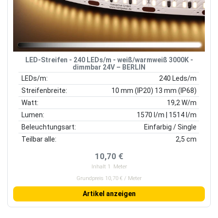
LED-Streifen - 240 LEDs/m - weiß/warmweiß 3000K -
dimmbar 24V – BERLIN
LEDs/m:
240 Leds/m
Streifenbreite:
10 mm (IP20) 13 mm (IP68)
Watt:
19,2 W/m
Lumen:
1570 l/m | 1514 l/m
Beleuchtungsart:
Einfarbig / Single
Teilbar alle:
2,5 cm
10,70 €
Inhalt
1
Meter
Grundpreis 10,70 € / Meter
Artikel anzeigen