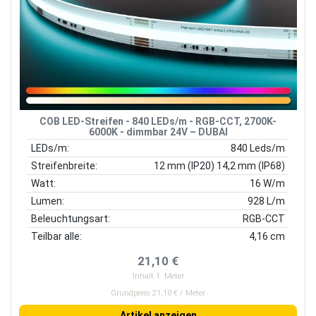
COB LED-Streifen - 840 LEDs/m - RGB-CCT, 2700K-
6000K - dimmbar 24V – DUBAI
LEDs/m:
840 Leds/m
Streifenbreite:
12 mm (IP20) 14,2 mm (IP68)
Watt:
16 W/m
Lumen:
928 L/m
Beleuchtungsart:
RGB-CCT
Teilbar alle:
4,16 cm
21,10 €
Inhalt
1
Meter
Grundpreis 21,10 € / Meter
Artikel anzeigen