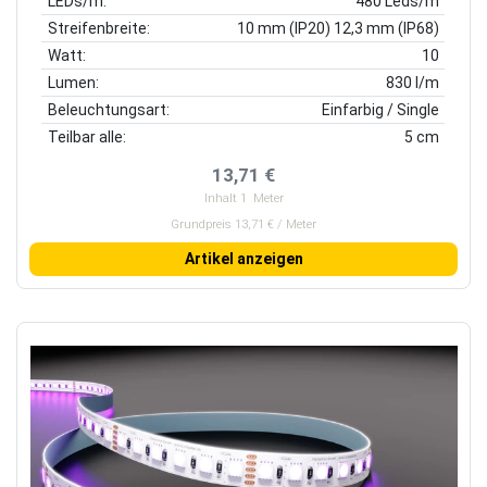
LEDs/m:
480 Leds/m
Streifenbreite:
10 mm (IP20) 12,3 mm (IP68)
Watt:
10
Lumen:
830 l/m
Beleuchtungsart:
Einfarbig / Single
Teilbar alle:
5 cm
13,71 €
Inhalt
1
Meter
Grundpreis 13,71 € / Meter
Artikel anzeigen