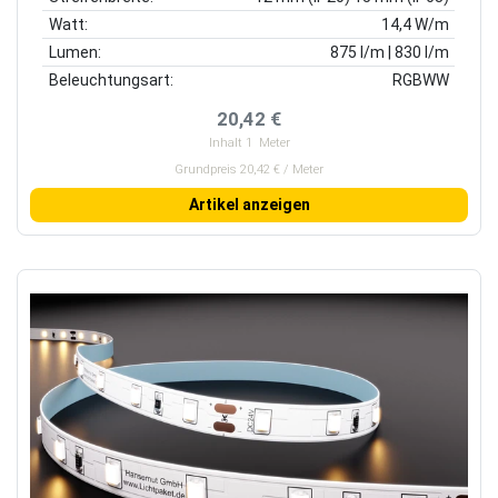
Watt:
14,4 W/m
Lumen:
875 l/m | 830 l/m
Beleuchtungsart:
RGBWW
20,42 €
Inhalt
1
Meter
Grundpreis 20,42 € / Meter
Artikel anzeigen