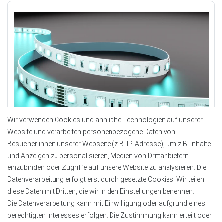
Wir verwenden Cookies und ähnliche Technologien auf unserer
Website und verarbeiten personenbezogene Daten von
Besucher:innen unserer Webseite (z.B. IP-Adresse), um z.B. Inhalte
und Anzeigen zu personalisieren, Medien von Drittanbietern
LED-Streifen - 60 LEDs/m - RGBW+WW RGBCCT 5IN1 -
einzubinden oder Zugriffe auf unsere Website zu analysieren. Die
3000K-6000K - dimmbar 24V – AACHEN
Datenverarbeitung erfolgt erst durch gesetzte Cookies. Wir teilen
LEDs/m:
60 Leds/m
diese Daten mit Dritten, die wir in den Einstellungen benennen.
Streifenbreite:
12 mm
Die Datenverarbeitung kann mit Einwilligung oder aufgrund eines
Watt:
19,2 W/m
berechtigten Interesses erfolgen. Die Zustimmung kann erteilt oder