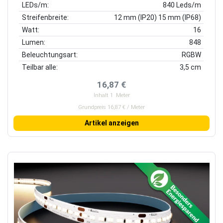
LEDs/m:
840 Leds/m
Streifenbreite:
12 mm (IP20) 15 mm (IP68)
Watt:
16
Lumen:
848
Beleuchtungsart:
RGBW
Teilbar alle:
3,5 cm
16,87 €
Inhalt
1
Meter
Grundpreis 16,87 € / Meter
Artikel anzeigen