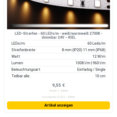
LED-Streifen - 60 LEDs/m - weiß/warmweiß 2700K -
dimmbar 24V – KIEL
LEDs/m:
60 Leds/m
Streifenbreite:
8 mm (IP20) 11 mm (IP68)
Watt:
12 W/m
Lumen:
1008 l/m | 960 l/m
Beleuchtungsart:
Einfarbig / Single
Teilbar alle:
10 cm
9,55 €
Inhalt
1
Meter
Grundpreis 9,55 € / Meter
Artikel anzeigen