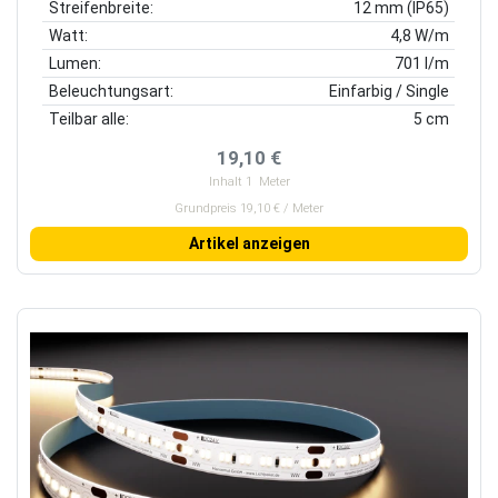
Streifenbreite:
12 mm (IP65)
Watt:
4,8 W/m
Lumen:
701 l/m
Beleuchtungsart:
Einfarbig / Single
Teilbar alle:
5 cm
19,10 €
Inhalt
1
Meter
Grundpreis 19,10 € / Meter
Artikel anzeigen