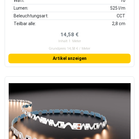
Watt:
10
Lumen:
525 l/m
Beleuchtungsart:
CCT
Teilbar alle:
2,8 cm
14,58 €
Inhalt
1
Meter
Grundpreis 14,58 € / Meter
Artikel anzeigen