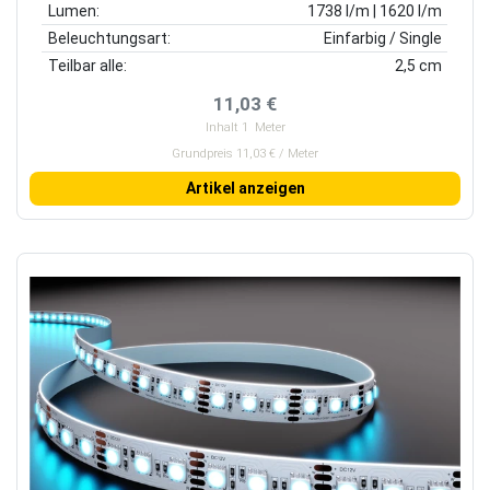
Lumen:
1738 l/m | 1620 l/m
Beleuchtungsart:
Einfarbig / Single
Teilbar alle:
2,5 cm
11,03 €
Inhalt
1
Meter
Grundpreis 11,03 € / Meter
Artikel anzeigen