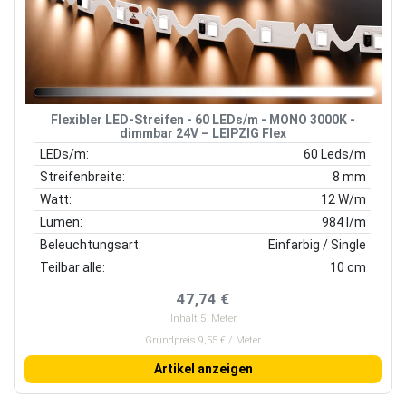
Flexibler LED-Streifen - 60 LEDs/m - MONO 3000K -
dimmbar 24V – LEIPZIG Flex
LEDs/m:
60 Leds/m
Streifenbreite:
8 mm
Watt:
12 W/m
Lumen:
984 l/m
Beleuchtungsart:
Einfarbig / Single
Teilbar alle:
10 cm
47,74 €
Inhalt
5
Meter
Grundpreis 9,55 € / Meter
Artikel anzeigen