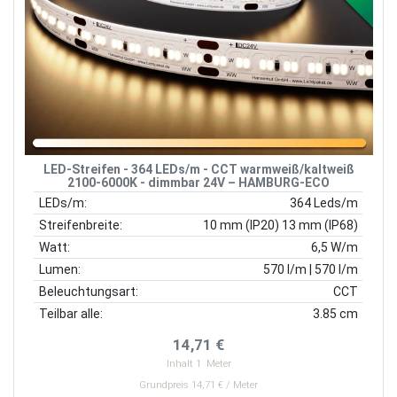
LED-Streifen - 364 LEDs/m - CCT warmweiß/kaltweiß
2100-6000K - dimmbar 24V – HAMBURG-ECO
LEDs/m:
364 Leds/m
Streifenbreite:
10 mm (IP20) 13 mm (IP68)
Watt:
6,5 W/m
Lumen:
570 l/m | 570 l/m
Beleuchtungsart:
CCT
Teilbar alle:
3.85 cm
14,71 €
Inhalt
1
Meter
Grundpreis 14,71 € / Meter