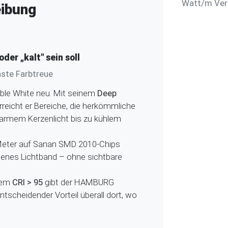
Watt/m Verb
ibung
der „kalt" sein soll
hste Farbtreue
able White neu. Mit seinem
Deep
rreicht er Bereiche, die herkömmliche
warmem Kerzenlicht bis zu kühlem
eter auf Sanan SMD 2010-Chips
enes Lichtband – ohne sichtbare
nem
CRI > 95
gibt der HAMBURG
ntscheidender Vorteil überall dort, wo