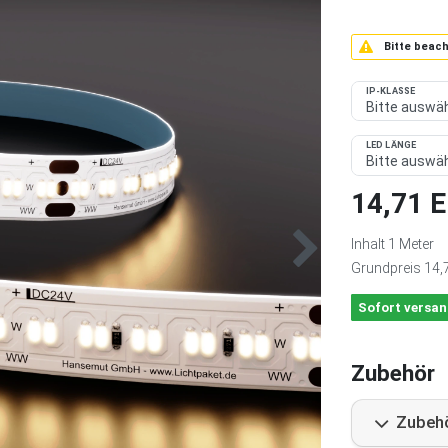
Bitte beach
IP-KLASSE
LED LÄNGE
14,71 
Inhalt
1
Meter
Grundpreis
14,
Sofort versan
Zubehör
Zubeh