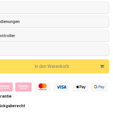
dienungen
ntroller
In den Warenkorb
rantie
ückgaberecht