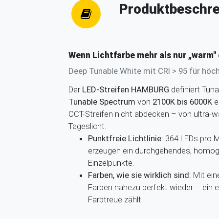
Produktbeschre
Wenn Lichtfarbe mehr als nur „warm" o
Deep Tunable White mit CRI > 95 für höc
Der
LED-Streifen HAMBURG
definiert Tun
Tunable Spectrum
von
2100K bis 6000K
e
CCT-Streifen nicht abdecken – von ultra-
Tageslicht.
Punktfreie Lichtlinie:
364 LEDs pro M
erzeugen ein durchgehendes, homog
Einzelpunkte.
Farben, wie sie wirklich sind:
Mit ei
Farben nahezu perfekt wieder – ein e
Farbtreue zählt.