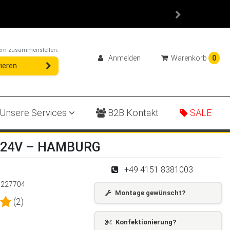
ystem zusammenstellen:
Anmelden
Warenkorb
0
ieren
Unsere Services
B2B Kontakt
SALE
ar 24V – HAMBURG
+49 4151 8381003
:
227704
Montage gewünscht?
(2)
Konfektionierung?