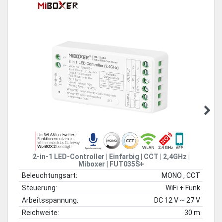
2-in-1 LED-Controller | Einfarbig | CCT | 2,4GHz |
Miboxer | FUT035S+
Beleuchtungsart:
MONO , CCT
Steuerung:
WiFi + Funk
Arbeitsspannung:
DC 12 V ~ 27 V
Reichweite:
30 m