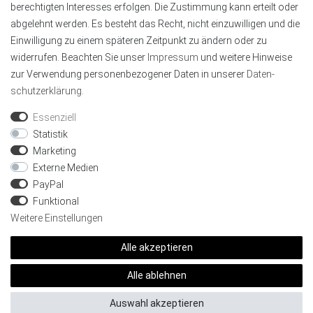
berechtigten Interesses erfolgen. Die Zustimmung kann erteilt oder
abgelehnt werden. Es besteht das Recht, nicht einzuwilligen und die
Einwilligung zu einem späteren Zeitpunkt zu ändern oder zu
widerrufen. Beachten Sie unser
Impressum
und weitere Hinweise
zur Verwendung personenbezogener Daten in unserer
Daten­
schutz­erklärung
.
Geprüft von Trustami
Wir sind mit dem Trustami Shops Gütesiegel
Essenziell
zertifiziert, als Online-Shop mit Käuferschutz.
Statistik
Marketing
Externe Medien
PayPal
Funktional
Weitere Einstellungen
Alle akzeptieren
©2017 - 2026 Aluprofile LED - Alle Preise inkl. gesetzl.
Mehrwertsteuer zzgl. Versandkosten und ggf.
Alle ablehnen
Nachnahmegebühren, wenn nicht anders beschrieben
Auswahl akzeptieren