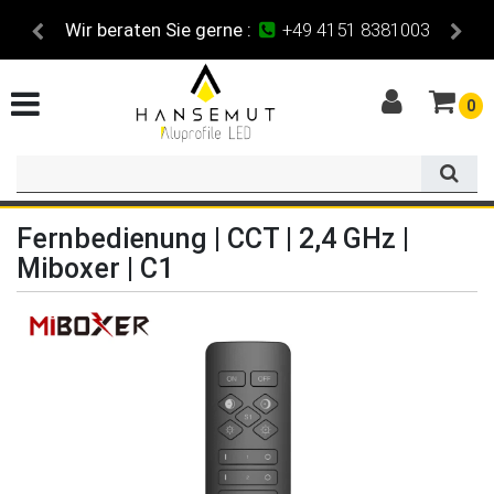
49 4151 8381003
Maßzuschnitt
für al
0
Fernbedienung | CCT | 2,4 GHz |
Miboxer | C1