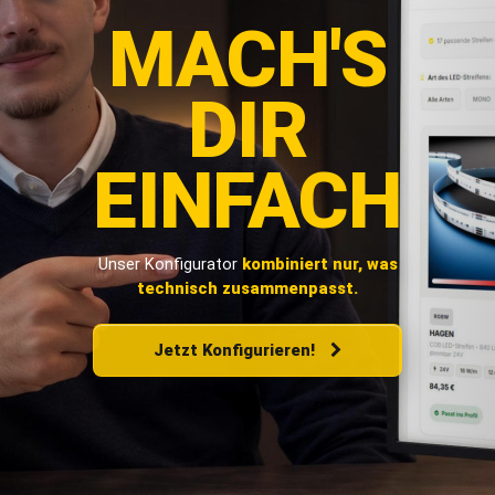
MACH'S
DIR
EINFACH
Unser Konfigurator
kombiniert nur, was
technisch zusammenpasst.
Jetzt Konfigurieren!