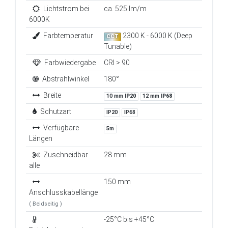
Lichtstrom bei
ca. 525 lm/m
6000K
Farbtemperatur
2300 K - 6000 K (Deep
CCT
Tunable)
Farbwiedergabe
CRI > 90
Abstrahlwinkel
180°
Breite
10 mm
IP20
12 mm
IP68
Schutzart
IP20
IP68
Verfügbare
5m
Längen
Zuschneidbar
28 mm
alle
150 mm
Anschlusskabellänge
( Beidseitig )
-25°C bis +45°C