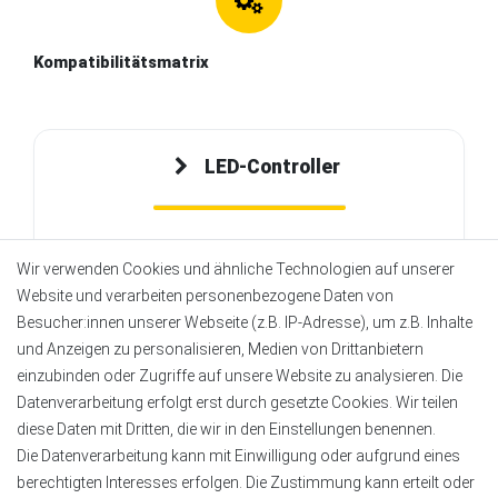
Kompatibilitätsmatrix
LED-Controller
Muss
CCT Beleuchtung
unterstützen
Wir verwenden Cookies und ähnliche Technologien auf unserer
Kompatible LED-Controller:
Website und verarbeiten personenbezogene Daten von
E2-RF , E2-WR , E2-ZR
Besucher:innen unserer Webseite (z.B. IP-Adresse), um z.B. Inhalte
und Anzeigen zu personalisieren, Medien von Drittanbietern
FUT035Z+ , FUT035S+
einzubinden oder Zugriffe auf unsere Website zu analysieren. Die
WL2 , PR2 , ZL2
Datenverarbeitung erfolgt erst durch gesetzte Cookies. Wir teilen
Nicht Kompatibel mit RGB- oder RGBW-
diese Daten mit Dritten, die wir in den Einstellungen benennen.
Controllern
Die Datenverarbeitung kann mit Einwilligung oder aufgrund eines
berechtigten Interesses erfolgen. Die Zustimmung kann erteilt oder
Nicht Kompatibel mit SPI- oder DMX-