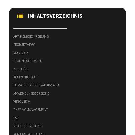
INHALTSVERZEICHNIS
ARTIKELBESCHREIBUNG
PRODUKTVIDEO
MONTAGE
TECHNISCHE DATEN
ZUBEHÖR
KOMPATIBILITÄT
EMPFOHLENDE LED-ALUPROFILE
ANWENDUNGSBEREICHE
VERGLEICH
THERMOMANAGEMENT
FAQ
NETZTEIL-RECHNER
KONTAKT & SUPPORT