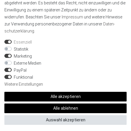
abgelehnt werden. Es besteht das Recht, nicht einzuwilligen und die
Controllern
Einwilligung zu einem späteren Zeitpunkt zu ändern oder zu
widerrufen. Beachten Sie unser
Impressum
und weitere Hinweise
zur Verwendung personenbezogener Daten in unserer
Daten­
schutz­erklärung
.
Netzteil
Essenziell
Statistik
24V wird benötigt
Marketing
Externe Medien
Bei 2m:
Mindestens
24 Watt
Leistung
PayPal
Bei 5m:
Mindestens
60 Watt
Leistung
Funktional
Bei 10m:
Mindestens
120 Watt
Leistung
Weitere Einstellungen
Berechnet auf Basis
10 W/m
inkl. 20%
Alle akzeptieren
Reserve
Alle ablehnen
Nicht kompatibel mit 12V Netzteilen.
Auswahl akzeptieren