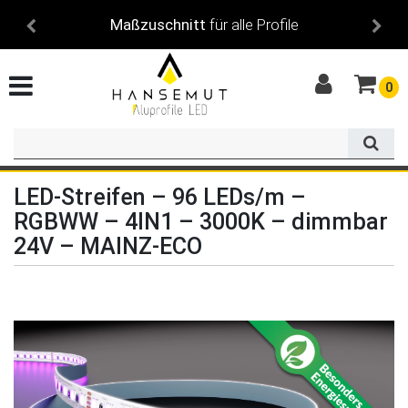
Maßzuschnitt
für alle Profile
+36.
0
LED-Streifen – 96 LEDs/m –
RGBWW – 4IN1 – 3000K – dimmbar
24V – MAINZ-ECO