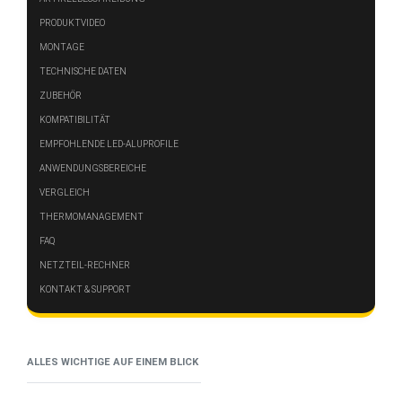
PRODUKTVIDEO
MONTAGE
TECHNISCHE DATEN
ZUBEHÖR
KOMPATIBILITÄT
EMPFOHLENDE LED-ALUPROFILE
ANWENDUNGSBEREICHE
VERGLEICH
THERMOMANAGEMENT
FAQ
NETZTEIL-RECHNER
KONTAKT & SUPPORT
ALLES WICHTIGE AUF EINEM BLICK