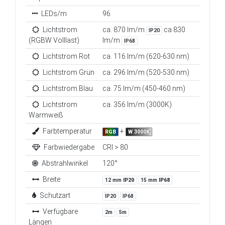
LEDs/m
96
Lichtstrom
ca. 870 lm/m
ca 830
IP20
(RGBW Volllast)
lm/m
IP68
Lichtstrom Rot
ca. 116 lm/m (620-630 nm)
Lichtstrom Grün
ca. 296 lm/m (520-530 nm)
Lichtstrom Blau
ca. 75 lm/m (450-460 nm)
Lichtstrom
ca. 356 lm/m (3000K)
Warmweiß
Farbtemperatur
+
RGB
W 3000K
Farbwiedergabe
CRI > 80
Abstrahlwinkel
120°
Breite
12 mm
IP20
15 mm
IP68
Schutzart
IP20
IP68
Verfügbare
2m
5m
Längen