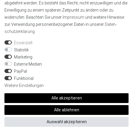
unterstützen
abgelehnt werden. Es besteht das Recht, nicht einzuwilligen und die
Kompatible RGBW-Controller:
Einwilligung zu einem späteren Zeitpunkt zu ändern oder zu
widerrufen. Beachten Sie unser
Impressum
und weitere Hinweise
E3-WR , E3-RF , E3-ZR
zur Verwendung personenbezogener Daten in unserer
Daten­
FUT037Z+ , FUT037S+
schutz­erklärung
.
Nicht Kompatibel mit reinen RGB-
Essenziell
Controllern (3-Kanal)
Statistik
Nicht Kompatibel mit CCT-Controllern
Marketing
Nicht Kompatibel mit SPI- oder DMX-
Externe Medien
PayPal
Controllern
Funktional
Weitere Einstellungen
Alle akzeptieren
Netzteil
Alle ablehnen
Auswahl akzeptieren
24V wird benötigt