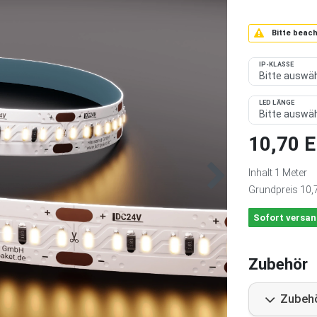
Bitte beach
IP-KLASSE
LED LÄNGE
10,70 
Inhalt
1
Meter
Grundpreis
10,
Sofort versan
Zubehör
Zubeh