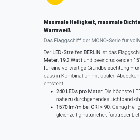
Maximale Helligkeit, maximale Dichte
Warmweiß
Das Flaggschiff der MONO-Serie für vol
Der
LED-Streifen BERLIN
ist das Flaggsch
Meter
,
19,2 Watt
und beeindruckenden
15
für eine vollwertige Grundbeleuchtung – un
dass in Kombination mit opalen Abdeckung
entsteht.
240 LEDs pro Meter:
Die höchste LED
nahezu durchgehendes Lichtband ohn
1570 lm/m bei CRI > 90:
Genug Hellig
gleichzeitig natürlicher, farbtreuer Lic