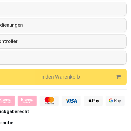
dienungen
ntroller
In den Warenkorb
ückgaberecht
rantie