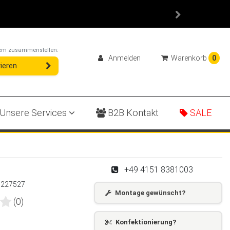
ystem zusammenstellen:
Anmelden
Warenkorb
0
ieren
Unsere Services
B2B Kontakt
SALE
+49 4151 8381003
:
227527
Montage gewünscht?
(0)
Konfektionierung?