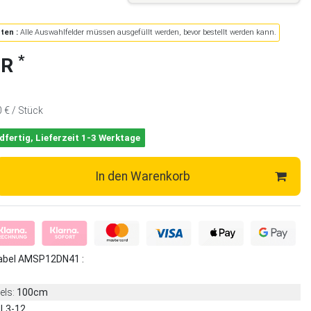
ten :
Alle Auswahlfelder müssen ausgefüllt werden, bevor bestellt werden kann.
*
UR
0 € / Stück
dfertig, Lieferzeit 1-3 Werktage
In den Warenkorb
abel AMSP12DN41 :
els:
100cm
L3-12