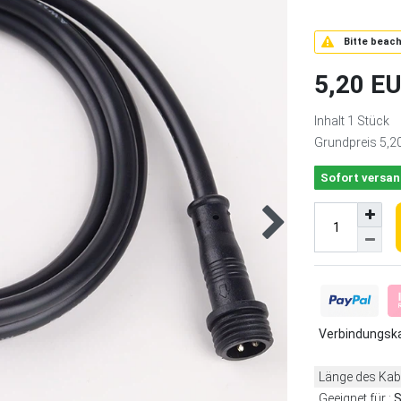
Bitte beach
5,20 E
Inhalt
1
Stück
Grundpreis
5,2
Sofort versan
Verbindungsk
Länge des Kab
Geeignet für :
S