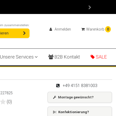
ystem zusammenstellen:
Anmelden
Warenkorb
0
ieren
Unsere Services
B2B Kontakt
SALE
+49 4151 8381003
:
227825
Montage gewünscht?
(0)
Konfektionierung?