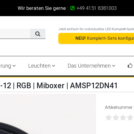
r beraten Sie gerne :
+49 4151 8381003
Jetzt einfach Ihr individuelles LED-Komplett-S
NEU!
Komplett-Sets konfigur
erung
Leuchten
Das Unternehmen
-12 | RGB | Miboxer | AMSP12DN41
Artikelnummer