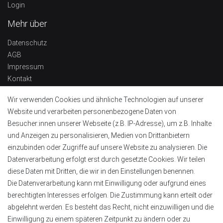
Login
Mehr über
Datenschutz
AGB
Impressum
Kontakt
Widerrufsrecht
Wir verwenden Cookies und ähnliche Technologien auf unserer
Barrierefreiheitserklärung
Website und verarbeiten personenbezogene Daten von
Kontaktinformationen
Besucher:innen unserer Webseite (z.B. IP-Adresse), um z.B. Inhalte
und Anzeigen zu personalisieren, Medien von Drittanbietern
Tel.:
+49 4151 8381003
einzubinden oder Zugriffe auf unsere Website zu analysieren. Die
E-Mail:
info@alu-profile-led.de
Datenverarbeitung erfolgt erst durch gesetzte Cookies. Wir teilen
WhatsApp:
+49 4151 8381003
diese Daten mit Dritten, die wir in den Einstellungen benennen.
Zahlung und Lieferung
Die Datenverarbeitung kann mit Einwilligung oder aufgrund eines
berechtigten Interesses erfolgen. Die Zustimmung kann erteilt oder
abgelehnt werden. Es besteht das Recht, nicht einzuwilligen und die
Einwilligung zu einem späteren Zeitpunkt zu ändern oder zu