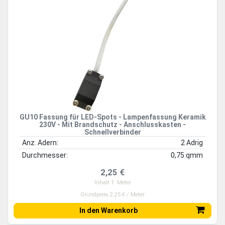
GU10 Fassung für LED-Spots - Lampenfassung Keramik
230V - Mit Brandschutz - Anschlusskasten -
Schnellverbinder
Anz. Adern:
2 Adrig
Durchmesser:
0,75 qmm
2,25 €
Inhalt
1
Meter
Grundpreis 2,25 € / Meter
In den Warenkorb