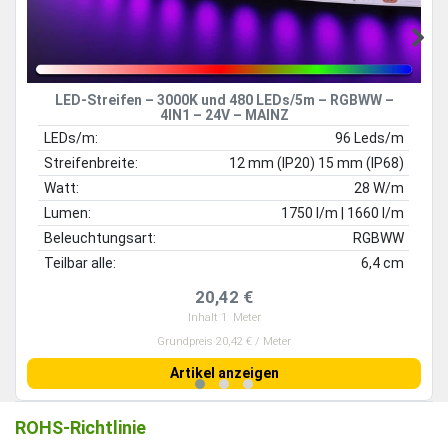
LED-Streifen – 3000K und 480 LEDs/5m – RGBWW –
4IN1 – 24V – MAINZ
LEDs/m:
96 Leds/m
Streifenbreite:
12 mm (IP20) 15 mm (IP68)
Watt:
28 W/m
Lumen:
1750 l/m | 1660 l/m
Beleuchtungsart:
RGBWW
Teilbar alle:
6,4 cm
20,42 €
Inhalt
1
Meter
Grundpreis 20,42 € / Meter
Artikel anzeigen
ROHS-Richtlinie