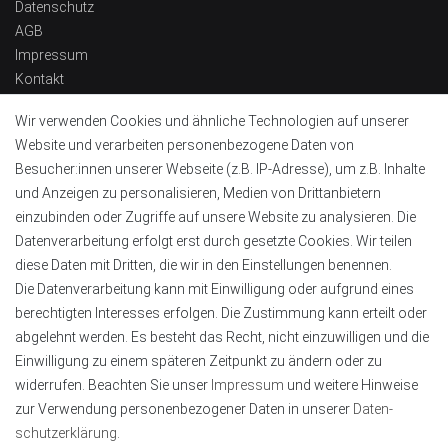
Datenschutz
AGB
Impressum
Kontakt
Widerrufsrecht
Wir verwenden Cookies und ähnliche Technologien auf unserer
Barrierefreiheitserklärung
Website und verarbeiten personenbezogene Daten von
Kontaktinformationen
Besucher:innen unserer Webseite (z.B. IP-Adresse), um z.B. Inhalte
und Anzeigen zu personalisieren, Medien von Drittanbietern
Tel.:
+49 4151 8381003
einzubinden oder Zugriffe auf unsere Website zu analysieren. Die
E-Mail:
info@alu-profile-led.de
Datenverarbeitung erfolgt erst durch gesetzte Cookies. Wir teilen
WhatsApp:
+49 4151 8381003
diese Daten mit Dritten, die wir in den Einstellungen benennen.
Zahlung und Lieferung
Die Datenverarbeitung kann mit Einwilligung oder aufgrund eines
berechtigten Interesses erfolgen. Die Zustimmung kann erteilt oder
abgelehnt werden. Es besteht das Recht, nicht einzuwilligen und die
Einwilligung zu einem späteren Zeitpunkt zu ändern oder zu
widerrufen. Beachten Sie unser
Impressum
und weitere Hinweise
zur Verwendung personenbezogener Daten in unserer
Daten­
schutz­erklärung
.
Geprüft von Trustami