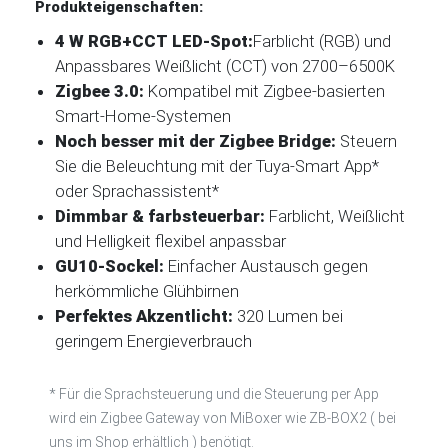
Produkteigenschaften:
4 W RGB+CCT LED-Spot:
Farblicht (RGB) und
Anpassbares Weißlicht (CCT) von 2700–6500K
Zigbee 3.0:
Kompatibel mit Zigbee-basierten
Smart-Home-Systemen
Noch besser mit der Zigbee Bridge:
Steuern
Sie die Beleuchtung mit der Tuya-Smart App*
oder Sprachassistent*
Dimmbar & farbsteuerbar:
Farblicht, Weißlicht
und Helligkeit flexibel anpassbar
GU10-Sockel:
Einfacher Austausch gegen
herkömmliche Glühbirnen
Perfektes Akzentlicht:
320 Lumen bei
geringem Energieverbrauch
* Für die Sprachsteuerung und die Steuerung per App
wird ein Zigbee Gateway von MiBoxer wie ZB-BOX2 ( bei
uns im Shop erhältlich ) benötigt.