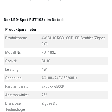
Der LED-Spot FUT103z im Detail:
Produktparameter
Produktname:
4W GU10 RGB+CCT LED-Strahler (Zigbee
3.0)
Modell Nr.:
FUT103z
Sockel:
GU10
Leistung:
4W
Spannung:
AC100~240V 50/60Hz
Farbtemperatur:
2700K~6500K
Abstrahlwinkel:
25°
Drahtlose
Zigbee 3.0
Technologie: