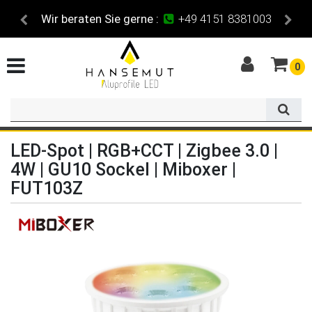
Maßzuschnitt
für alle Profile
0
LED-Spot | RGB+CCT | Zigbee 3.0 |
4W | GU10 Sockel | Miboxer |
FUT103Z