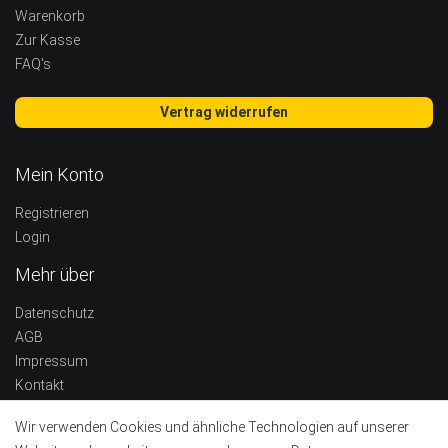
Warenkorb
Zur Kasse
FAQ's
Vertrag widerrufen
Mein Konto
Registrieren
Login
Mehr über
Datenschutz
AGB
Impressum
Kontakt
Widerrufsrecht
Wir verwenden Cookies und ähnliche Technologien auf unserer
Barrierefreiheitserklärung