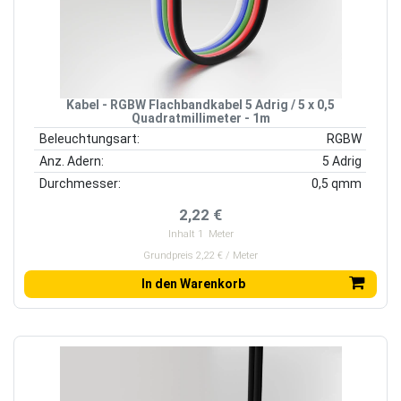
Kabel - RGBW Flachbandkabel 5 Adrig / 5 x 0,5
Quadratmillimeter - 1m
Beleuchtungsart:
RGBW
Anz. Adern:
5 Adrig
Durchmesser:
0,5 qmm
2,22 €
Inhalt
1
Meter
Grundpreis 2,22 € / Meter
In den Warenkorb