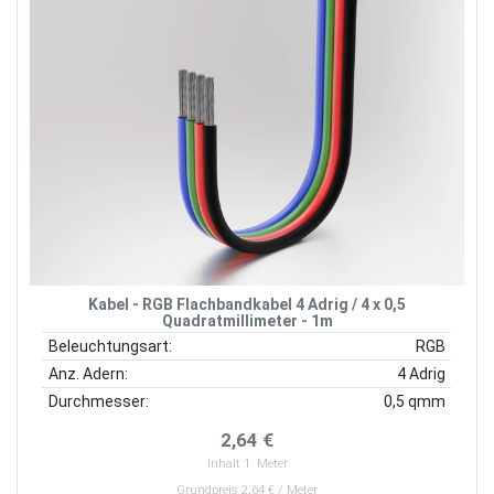
Kabel - RGB Flachbandkabel 4 Adrig / 4 x 0,5
Quadratmillimeter - 1m
Beleuchtungsart:
RGB
Anz. Adern:
4 Adrig
Durchmesser:
0,5 qmm
2,64 €
Inhalt
1
Meter
Grundpreis 2,64 € / Meter