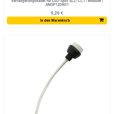
Verlängerungskabel für LED-Spot SL2 | CCT | Miboxer |
AMSP12DN31
5,20 €
In den Warenkorb