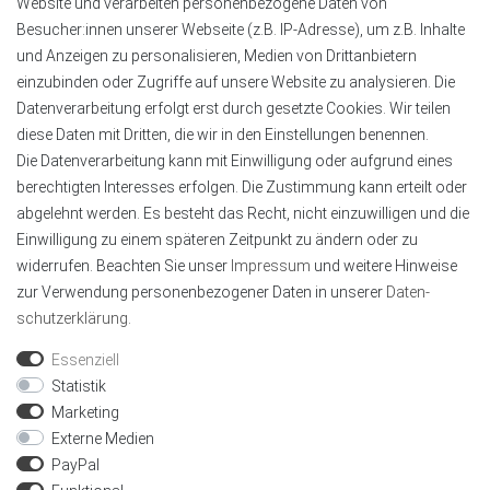
Website und verarbeiten personenbezogene Daten von
Kontaktinformationen
Besucher:innen unserer Webseite (z.B. IP-Adresse), um z.B. Inhalte
und Anzeigen zu personalisieren, Medien von Drittanbietern
Tel.:
+49 4151 8381003
einzubinden oder Zugriffe auf unsere Website zu analysieren. Die
E-Mail:
info@alu-profile-led.de
Datenverarbeitung erfolgt erst durch gesetzte Cookies. Wir teilen
WhatsApp:
+49 4151 8381003
diese Daten mit Dritten, die wir in den Einstellungen benennen.
Zahlung und Lieferung
Die Datenverarbeitung kann mit Einwilligung oder aufgrund eines
berechtigten Interesses erfolgen. Die Zustimmung kann erteilt oder
abgelehnt werden. Es besteht das Recht, nicht einzuwilligen und die
Einwilligung zu einem späteren Zeitpunkt zu ändern oder zu
widerrufen. Beachten Sie unser
Impressum
und weitere Hinweise
zur Verwendung personenbezogener Daten in unserer
Daten­
schutz­erklärung
.
Geprüft von Trustami
Wir sind mit dem Trustami Shops Gütesiegel
Essenziell
zertifiziert, als Online-Shop mit Käuferschutz.
Statistik
Marketing
Externe Medien
PayPal