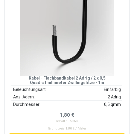
Kabel - Flachbandkabel 2 Adrig / 2 x 0,5
Quadratmillimeter Zwillingslitze - 1m
Beleuchtungsart:
Einfarbig
Anz. Adern:
2 Adrig
Durchmesser:
0,5 qmm
1,80 €
Inhalt
1
Meter
Grundpreis 1,80 € / Meter