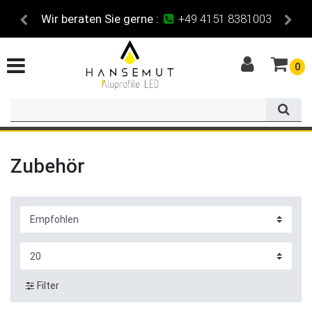
Maßzuschnitt
für alle Profile
0
Zubehör
Filter