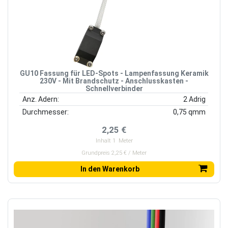
GU10 Fassung für LED-Spots - Lampenfassung Keramik
230V - Mit Brandschutz - Anschlusskasten -
Schnellverbinder
Anz. Adern:
2 Adrig
Durchmesser:
0,75 qmm
2,25 €
Inhalt
1
Meter
Grundpreis 2,25 € / Meter
In den Warenkorb