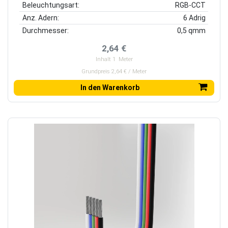
Beleuchtungsart:
RGB-CCT
Anz. Adern:
6 Adrig
Durchmesser:
0,5 qmm
2,64 €
Inhalt
1
Meter
Grundpreis 2,64 € / Meter
In den Warenkorb