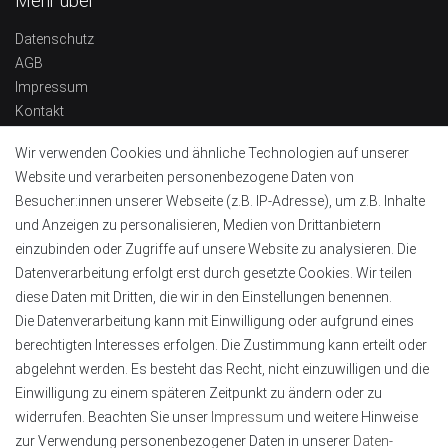
Mehr über
Datenschutz
AGB
Impressum
Kontakt
Widerrufsrecht
Wir verwenden Cookies und ähnliche Technologien auf unserer
Barrierefreiheitserklärung
Website und verarbeiten personenbezogene Daten von
Kontaktinformationen
Besucher:innen unserer Webseite (z.B. IP-Adresse), um z.B. Inhalte
und Anzeigen zu personalisieren, Medien von Drittanbietern
Tel.:
+49 4151 8381003
einzubinden oder Zugriffe auf unsere Website zu analysieren. Die
E-Mail:
info@alu-profile-led.de
Datenverarbeitung erfolgt erst durch gesetzte Cookies. Wir teilen
WhatsApp:
+49 4151 8381003
diese Daten mit Dritten, die wir in den Einstellungen benennen.
Zahlung und Lieferung
Die Datenverarbeitung kann mit Einwilligung oder aufgrund eines
berechtigten Interesses erfolgen. Die Zustimmung kann erteilt oder
abgelehnt werden. Es besteht das Recht, nicht einzuwilligen und die
Einwilligung zu einem späteren Zeitpunkt zu ändern oder zu
widerrufen. Beachten Sie unser
Impressum
und weitere Hinweise
zur Verwendung personenbezogener Daten in unserer
Daten­