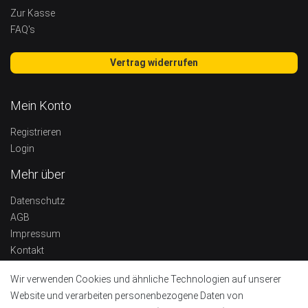
Zur Kasse
FAQ's
Vertrag widerrufen
Mein Konto
Registrieren
Login
Mehr über
Datenschutz
AGB
Impressum
Kontakt
Widerrufsrecht
Wir verwenden Cookies und ähnliche Technologien auf unserer
Barrierefreiheitserklärung
Website und verarbeiten personenbezogene Daten von