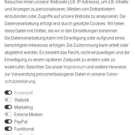
Kontaktinformationen
Besucher:innen unserer Webseite (z.B. IP-Adresse), um z.B. Inhalte
und Anzeigen zu personalisieren, Medien von Drittanbietern
Tel.:
+49 4151 8381003
einzubinden oder Zugriffe auf unsere Website zu analysieren. Die
E-Mail:
info@alu-profile-led.de
Datenverarbeitung erfolgt erst durch gesetzte Cookies. Wir teilen
WhatsApp:
+49 4151 8381003
diese Daten mit Dritten, die wir in den Einstellungen benennen.
Zahlung und Lieferung
Die Datenverarbeitung kann mit Einwilligung oder aufgrund eines
berechtigten Interesses erfolgen. Die Zustimmung kann erteilt oder
abgelehnt werden. Es besteht das Recht, nicht einzuwilligen und die
Einwilligung zu einem späteren Zeitpunkt zu ändern oder zu
widerrufen. Beachten Sie unser
Impressum
und weitere Hinweise
zur Verwendung personenbezogener Daten in unserer
Daten­
schutz­erklärung
.
Geprüft von Trustami
Wir sind mit dem Trustami Shops Gütesiegel
Essenziell
zertifiziert, als Online-Shop mit Käuferschutz.
Statistik
Marketing
Externe Medien
PayPal
Funktional