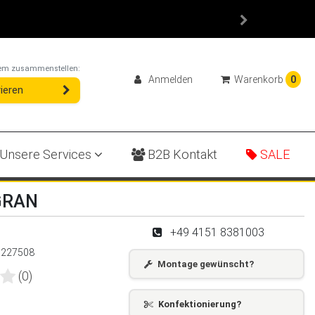
ystem zusammenstellen:
Anmelden
Warenkorb
0
ieren
Unsere Services
B2B Kontakt
SALE
 GRAN
+49 4151 8381003
:
227508
Montage gewünscht?
(0)
Konfektionierung?