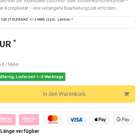
eachten Sie: Individuelle Zuschnitt- oder Sonderwünsche können –
r Komplexität – eine verlängerte Bearbeitungszeit erfordern.
 CM (TOLERANZ +/-3 MM)
*
(ZZGL. 2,00 EUR)
*
EUR
6 € / Meter
dfertig, Lieferzeit 1-3 Werktage
In den Warenkorb
 Länge verfügbar