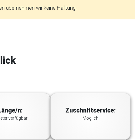
nen übernehmen wir keine Haftung.
lick
Länge/n:
Zuschnittservice:
eter verfügbar
Möglich