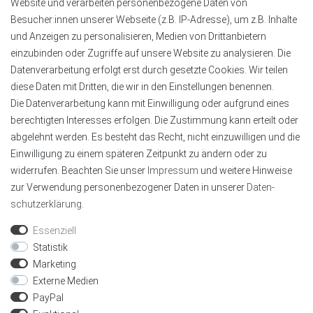
Website und verarbeiten personenbezogene Daten von
Kontaktinformationen
Besucher:innen unserer Webseite (z.B. IP-Adresse), um z.B. Inhalte
und Anzeigen zu personalisieren, Medien von Drittanbietern
Tel.:
+49 4151 8381003
einzubinden oder Zugriffe auf unsere Website zu analysieren. Die
E-Mail:
info@alu-profile-led.de
Datenverarbeitung erfolgt erst durch gesetzte Cookies. Wir teilen
WhatsApp:
+49 4151 8381003
diese Daten mit Dritten, die wir in den Einstellungen benennen.
Zahlung und Lieferung
Die Datenverarbeitung kann mit Einwilligung oder aufgrund eines
berechtigten Interesses erfolgen. Die Zustimmung kann erteilt oder
abgelehnt werden. Es besteht das Recht, nicht einzuwilligen und die
Einwilligung zu einem späteren Zeitpunkt zu ändern oder zu
widerrufen. Beachten Sie unser
Impressum
und weitere Hinweise
zur Verwendung personenbezogener Daten in unserer
Daten­
schutz­erklärung
.
Geprüft von Trustami
Wir sind mit dem Trustami Shops Gütesiegel
Essenziell
zertifiziert, als Online-Shop mit Käuferschutz.
Statistik
Marketing
Externe Medien
PayPal