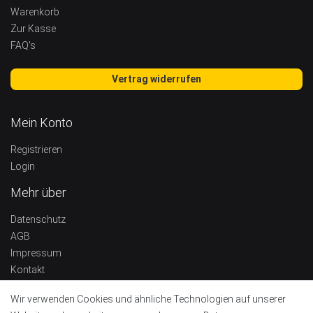
Warenkorb
Zur Kasse
FAQ's
Vertrag widerrufen
Mein Konto
Registrieren
Login
Mehr über
Datenschutz
AGB
Impressum
Kontakt
Widerrufsrecht
Wir verwenden Cookies und ähnliche Technologien auf unserer
Barrierefreiheitserklärung