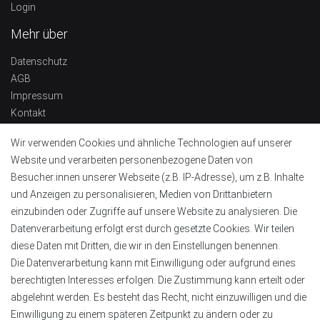
Login
Mehr über
Datenschutz
AGB
Impressum
Kontakt
Widerrufsrecht
Wir verwenden Cookies und ähnliche Technologien auf unserer
Barrierefreiheitserklärung
Website und verarbeiten personenbezogene Daten von
Kontaktinformationen
Besucher:innen unserer Webseite (z.B. IP-Adresse), um z.B. Inhalte
und Anzeigen zu personalisieren, Medien von Drittanbietern
Tel.:
+49 4151 8381003
einzubinden oder Zugriffe auf unsere Website zu analysieren. Die
E-Mail:
info@alu-profile-led.de
Datenverarbeitung erfolgt erst durch gesetzte Cookies. Wir teilen
WhatsApp:
+49 4151 8381003
diese Daten mit Dritten, die wir in den Einstellungen benennen.
Zahlung und Lieferung
Die Datenverarbeitung kann mit Einwilligung oder aufgrund eines
berechtigten Interesses erfolgen. Die Zustimmung kann erteilt oder
abgelehnt werden. Es besteht das Recht, nicht einzuwilligen und die
Einwilligung zu einem späteren Zeitpunkt zu ändern oder zu