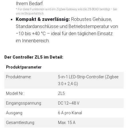
Ihrem Bedarf.
* Für diese Funktionen wird ein Zigbee-Gateway wie die ZB-BOX3 benötigt – bei
uns im Shop erhältlich.
Kompakt & zuverlässig:
Robustes Gehäuse,
Standardanschlüsse und Betriebstemperatur von
−10 bis +40 °C – ideal für den täglichen Einsatz
im Innenbereich.
Der Controller ZL5 im Detail:
Produktparameter
Produktname:
5-in-1 LED-Strip-Controller (Zigbee
3.0 + 2,4 G)
Modell Nr.:
ZL5
Eingangsspannung:
DC 12~48 V
Ausgang:
6 A pro Kanal
Gesamtleistung:
Max. 15 A