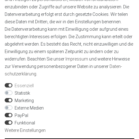
Tel.:
+49 4151 8381003
einzubinden oder Zugriffe auf unsere Website zu analysieren. Die
E-Mail:
info@alu-profile-led.de
Datenverarbeitung erfolgt erst durch gesetzte Cookies. Wir teilen
WhatsApp:
+49 4151 8381003
diese Daten mit Dritten, die wir in den Einstellungen benennen.
Zahlung und Lieferung
Die Datenverarbeitung kann mit Einwilligung oder aufgrund eines
berechtigten Interesses erfolgen. Die Zustimmung kann erteilt oder
abgelehnt werden. Es besteht das Recht, nicht einzuwilligen und die
Einwilligung zu einem späteren Zeitpunkt zu ändern oder zu
widerrufen. Beachten Sie unser
Impressum
und weitere Hinweise
zur Verwendung personenbezogener Daten in unserer
Daten­
schutz­erklärung
.
Geprüft von Trustami
Wir sind mit dem Trustami Shops Gütesiegel
Essenziell
zertifiziert, als Online-Shop mit Käuferschutz.
Statistik
Marketing
Externe Medien
PayPal
Funktional
Weitere Einstellungen