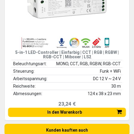
5-in-1 LED-Controller | Einfarbig | CCT | RGB | RGBW |
RGB-CCT | Miboxer | LS2
Beleuchtungsart:
MONO, CCT, RGB, RGBW, RGB-CCT
Steuerung:
Funk + WiFi
Arbeitsspannung:
DC 12 V ~ 24 V
Reichweite:
30 m
Abmessungen:
124 x 38 x 23 mm
23,24 €
In den Warenkorb
Kunden kauften auch