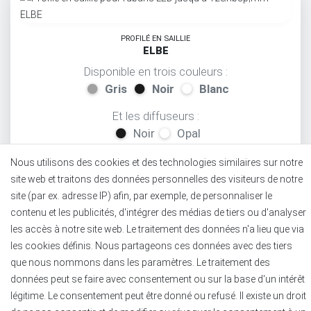
PROFILÉ EN SAILLIE
ELBE
Disponible en trois couleurs :
Gris
Noir
Blanc
Et les diffuseurs :
Noir
Opal
Semi
Clair
Nous utilisons des cookies et des technologies similaires sur notre
site web et traitons des données personnelles des visiteurs de notre
Configurez maintenant
site (par ex. adresse IP) afin, par exemple, de personnaliser le
contenu et les publicités, d'intégrer des médias de tiers ou d'analyser
les accès à notre site web. Le traitement des données n'a lieu que via
les cookies définis. Nous partageons ces données avec des tiers
que nous nommons dans les paramètres. Le traitement des
données peut se faire avec consentement ou sur la base d'un intérêt
PROFILÉ À AILES
légitime. Le consentement peut être donné ou refusé. Il existe un droit
RHEIN