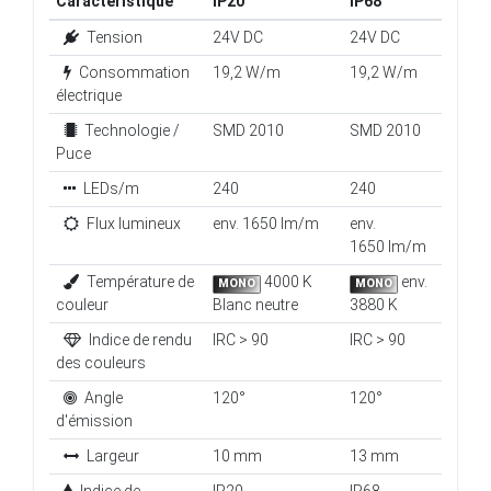
Tension
24V DC
24V DC
Consommation
19,2 W/m
19,2 W/m
électrique
Technologie /
SMD 2010
SMD 2010
Puce
LEDs/m
240
240
Flux lumineux
env. 1650 lm/m
env.
1650 lm/m
Température de
4000 K
env.
MONO
MONO
couleur
Blanc neutre
3880 K
Indice de rendu
IRC > 90
IRC > 90
des couleurs
Angle
120°
120°
d'émission
Largeur
10 mm
13 mm
Indice de
IP20
IP68
protection