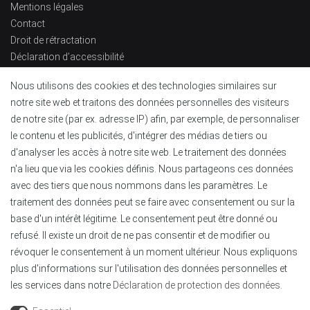
Mentions légales
Contact
Droit de rétractation
Déclaration d’accessibilité
Informations de contact
Nous utilisons des cookies et des technologies similaires sur
notre site web et traitons des données personnelles des visiteurs
E-mail :
contact@profiles-alu-led.fr
de notre site (par ex. adresse IP) afin, par exemple, de personnaliser
Paiement et livraison
le contenu et les publicités, d'intégrer des médias de tiers ou
d'analyser les accès à notre site web. Le traitement des données
n'a lieu que via les cookies définis. Nous partageons ces données
avec des tiers que nous nommons dans les paramètres. Le
traitement des données peut se faire avec consentement ou sur la
base d'un intérêt légitime. Le consentement peut être donné ou
refusé. Il existe un droit de ne pas consentir et de modifier ou
Vérifié par Trustami
révoquer le consentement à un moment ultérieur. Nous expliquons
Nous sommes certifiés avec le label de qualité
plus d'informations sur l'utilisation des données personnelles et
Trustami, en tant que boutique en ligne avec
les services dans notre
Déclaration de protection des données
.
protection des acheteurs.